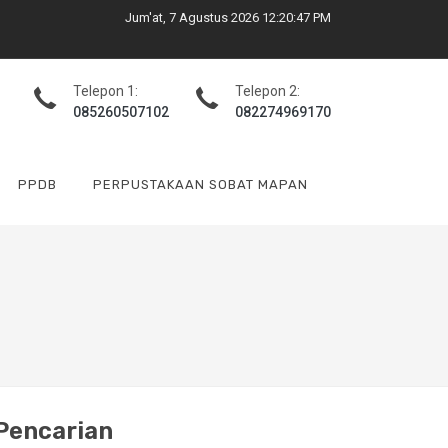
Jum'at, 7 Agustus 2026 12:20:48 PM
Telepon 1:
Telepon 2:
085260507102
082274969170
PPDB
PERPUSTAKAAN SOBAT MAPAN
Pencarian