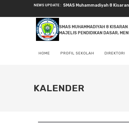
NEWS UPDATE :
SMAS Muhammadiyah 8 Kisaran Ak
Serah Terima Jabatan Wakil Ke
SMAS MUHAMMADIYAH 8 KISARAN
SMA Muhammadiyah 8 Kisaran Ku
MAJELIS PENDIDIKAN DASAR, ME
Marching Band SMA Muhammadiy
HOME
PROFIL SEKOLAH
DIREKTORI
KALENDER