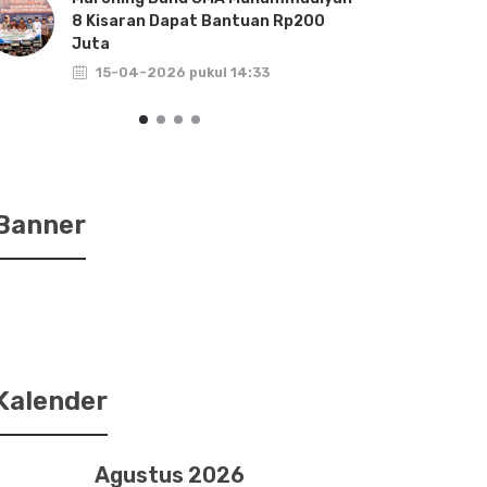
8 Kisaran Dapat Bantuan Rp200
Akan
Juta
TA.
15-04-2026 pukul 14:33
1
Banner
Kalender
Agustus 2026