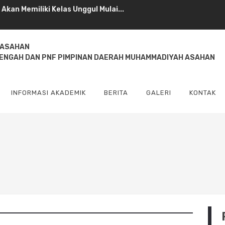
an Memiliki Kelas Unggul Mulai...
pala Sekolah SMAS Muhammadiyah ...
 ASAHAN
njungan Edukasi ke UMSU...
NENGAH DAN PNF PIMPINAN DAERAH MUHAMMADIYAH ASAHAN
ah 8 Kisaran Dapat Bantuan Rp200...
INFORMASI AKADEMIK
BERITA
GALERI
KONTAK