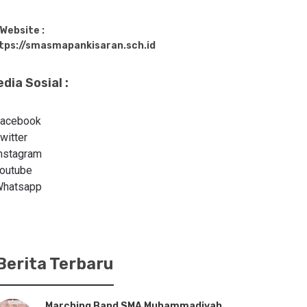
Website :
tps://smasmapankisaran.sch.id
dia Sosial :
acebook
witter
nstagram
outube
hatsapp
Berita Terbaru
Marching Band SMA Muhammadiyah
SMA