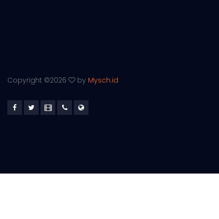
Copyright ©
2026
by
Mysch.id