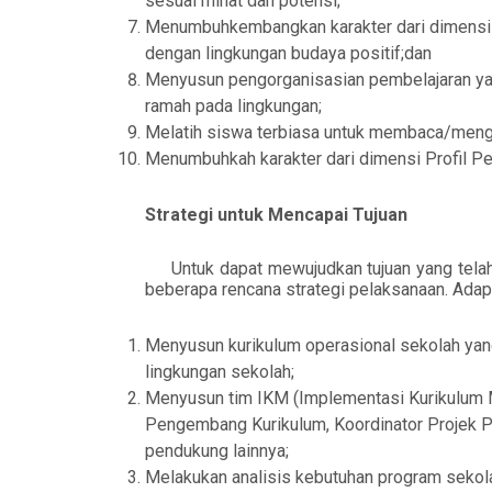
sesuai minat dan potensi;
Menumbuhk
embangkan
karakter dari dimensi
dengan lingkungan budaya positif;dan
Me
nyusun pengorganisasian pembelajaran yan
ramah pada lingkungan;
Melatih siswa terbiasa untuk membaca/mengha
Menumbuhkah karakter dari dimensi
P
rofil
P
e
Strategi untuk Mencapai Tujuan
Untuk dapat mewujudkan tujuan
yang tel
beberapa
rencana
strategi
pelaksanaan.
Adap
Menyusun kurikulum operasional sekolah yan
lingkungan sekolah
;
Menyusun tim IKM (Implementasi Kurikulum
Pengembang Kurikulum, Koordinator
Projek 
pendukung lainnya
;
Melakukan analisis kebutuhan program sekolah