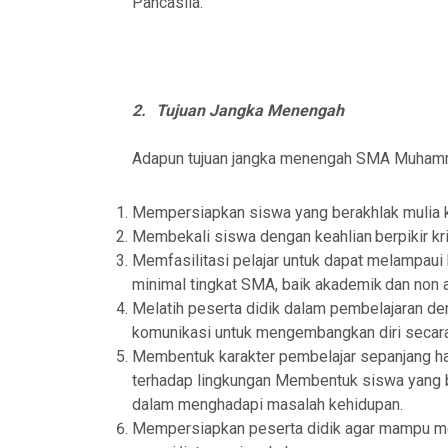
Pancasila.
2.
Tujuan Jangka Menengah
Adapun tujuan jangka menengah SMA Muhamma
Mempersiapkan siswa yang berakhlak mulia
Membekali
siswa
dengan
keahlian
ber
p
ikir k
Memfasilitasi pelajar untuk dapat melampaui
minimal
tingkat
SMA, baik
akademik
dan non
Melatih peserta didik dalam pembelajaran 
komunikasi
untuk
mengembangkan diri secara
Membentuk
karakter
pembelajar
sepanjang
h
terhadap
lingkungan
Me
mbentuk siswa yang b
dalam
menghadapi masalah kehidupan.
Mempersiapkan peserta didik agar mampu mela