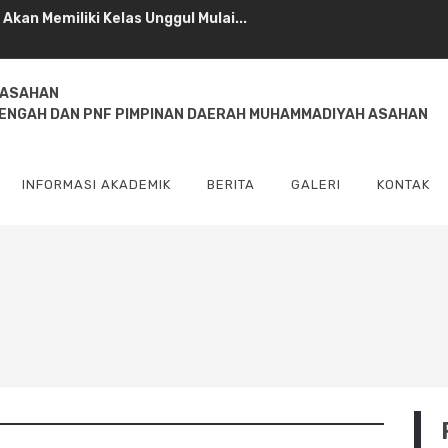
an Memiliki Kelas Unggul Mulai...
pala Sekolah SMAS Muhammadiyah ...
 ASAHAN
njungan Edukasi ke UMSU...
NENGAH DAN PNF PIMPINAN DAERAH MUHAMMADIYAH ASAHAN
ah 8 Kisaran Dapat Bantuan Rp200...
INFORMASI AKADEMIK
BERITA
GALERI
KONTAK