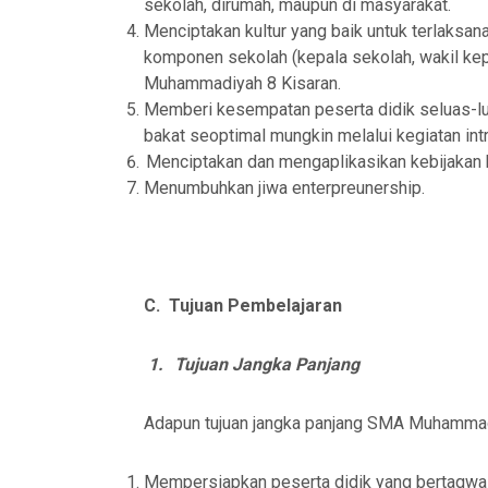
sekolah, dirumah, maupun di masyarakat.
Sekolah SMAS Muhammad
Menciptakan kultur yang baik untuk terlaksa
Kisaran
komponen sekolah (kepala sekolah, wakil ke
20-01-2025 pukul 16:32
Muhammadiyah 8 Kisaran.
Memberi kesempatan peserta didik seluas-l
bakat seoptimal mungkin melalui kegiatan intr
Menciptakan dan mengaplikasikan kebijakan
Menumbuhkan jiwa enterpreunership.
C.
Tujuan Pembelajaran
1.
Tujuan Jangka Panjang
Adapun tujuan jangka panjang SMA Muhammadi
Mempersiapkan peserta didik yang bertaqwa 