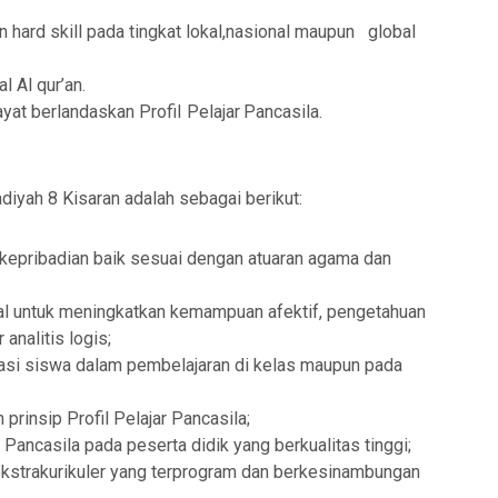
an hard skill pada tingkat lokal,nasional maupun global
 Al qur’an.
ayat
berlandaskan
Profil
Pelajar
Pancasila.
yah 8 Kisaran adalah sebagai berikut:
kepribadian baik sesuai dengan atuaran agama dan
l untuk
meningkatkan kemampuan
afektif,
pengetahuan
analitis logis;
asi siswa dalam pembelajaran di kelas maupun pada
rinsip Profil Pelajar Pancasila
;
l Pancasila
pada peserta didik yang berkualitas tinggi;
 ekstrakurikuler yang terprogram dan berkesinambungan