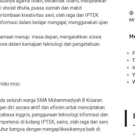
ususnya agama islam, berakhlak islami, menjalankan
ti sholat dhuha, puasa sunnah dan mabit
erlombaan kreativitas seni, olah raga dan IPTEK.
ht
nformasi dalam belajar mengajar, menggunakan ujian
Me
gamaan menuju masa depan, mengarahkan siswa
wa dalam kemajuan teknologi dan pengetahuan.
F
T
I
Y
W
liki misi:
ada seluruh warga SMA Muhammadiyah 8 Kisaran.
 diri secara aktif dan efisien untuk menciptakan
ahasa inggris, penggunaan teknologi informasi dan
mpetensi di bidang IPTEK, sains, olah raga dan seni.
i luhur bangsa dengan mengaplikasikannya baik di
kil Kepala
SMA Muhammadiyah 8 Kisaran