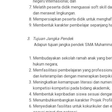
negeri/internasional
; dan
Me
latih peserta didik menguasai soft skill d
dan merawat lingkungan.
Mempersiapkan peserta didik untuk menghafal
Membentuk
karakter
pembelajar
sepanjang
h
3.
Tujuan Jangka Pendek
Adapun tujuan jangka pendek SMA Muhammadi
Mem
budayakan sekolah ramah anak yang
ber
hukum negara
;
Memfasilitasi
pembelajaran yang professiona
dan keterampilan d
engan menerapkan berpikir 
Meningkatkan kemampuan literasi dan numer
kompetisi-kompetisi pada bidang akademik
;
Membentuk kepribadian siswa sesuai dengan p
Me
numbuhkembangkan karakter
Projek Profi
Me
nyediakan fasilitas untuk kokurikuler dan