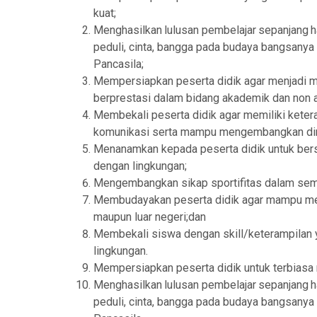
kuat
;
Menghasilkan
lulusan
pembelajar
sepanjang
h
peduli, cinta, bangga
pada
budaya
bangsanya
Pancasila
;
Mempersiapkan peserta didik agar menjadi ma
berprestasi dalam bidang akademik dan non
Membekali peserta didik agar memiliki kete
komunikasi serta mampu mengembangkan diri
Menanamkan kepada peserta didik untuk bers
dengan lingkungan
;
Mengembangkan sikap sportifitas dalam se
Me
mbudayakan
peserta didik agar mampu m
maupun luar negeri;dan
Membekali siswa dengan skill/keterampilan y
lingkungan.
Mempersiapkan peserta didik untuk terbiasa 
Menghasilkan
lulusan
pembelajar
sepanjang
h
peduli, cinta, bangga
pada
budaya
bangsanya