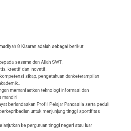
diyah 8 Kisaran adalah sebagai berikut:
 kepada sesama dan Allah SWT
;
ritis, kreatif dan inovatif
;
 kompetensi sikap, pengetahuan dan
keterampilan
akademik..
dengan memanfaatkan
teknologi informasi dan
 mandiri
ayat
berlandaskan
Profil
Pelajar
Pancasila
serta peduli
erkepribadian untuk menjunjung tinggi
sportifitas
njutkan ke perguruan tinggi negeri atau luar