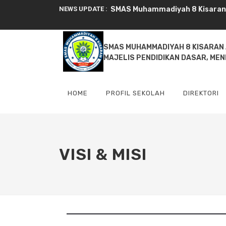
NEWS UPDATE :
SMAS Muhammadiyah 8 Kisaran Ak
Serah Terima Jabatan Wakil Ke
SMAS MUHAMMADIYAH 8 KISARAN
SMA Muhammadiyah 8 Kisaran Ku
MAJELIS PENDIDIKAN DASAR, ME
Marching Band SMA Muhammadiy
HOME
PROFIL SEKOLAH
DIREKTORI
VISI & MISI