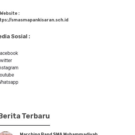
Website :
tps://smasmapankisaran.sch.id
dia Sosial :
acebook
witter
nstagram
outube
hatsapp
Berita Terbaru
Marching Band SMA Muhammadiyah
SMA