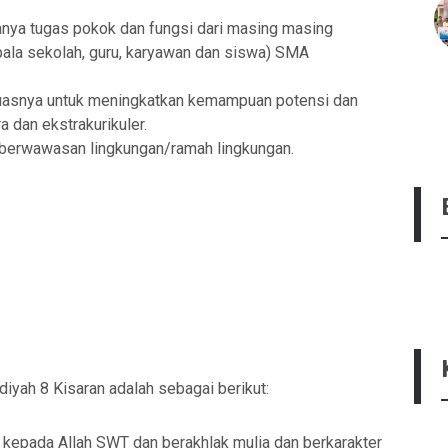
iyah 8
Kunjungan Edukasi ke UMSU
nanya tugas pokok dan fungsi dari masing masing
19-01-2025 pukul 21:11
pala sekolah, guru, karyawan dan siswa) SMA
uasnya untuk meningkatkan kemampuan potensi dan
a dan ekstrakurikuler.
 berwawasan lingkungan/ramah lingkungan.
yah 8 Kisaran adalah sebagai berikut:
kepada Allah SWT dan berakhlak mulia dan berkarakter