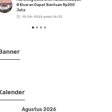
8 Kisaran Dapat Bantuan Rp200
Akan
Juta
TA.
15-04-2026 pukul 14:33
1
Banner
Kalender
Agustus 2026