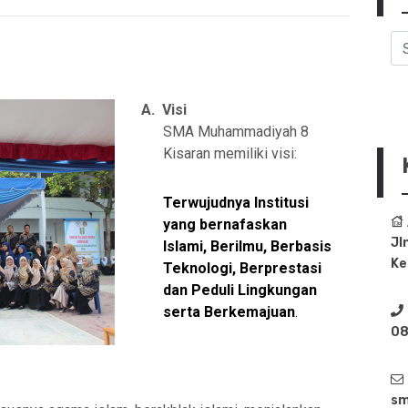
A.
Visi
SMA Muhammadiyah 8
Kisaran memiliki visi:
Terwujudnya Institusi
yang bernafaskan
Jl
Islam
i
, Berilmu, Berbasis
Ke
Teknologi, Berprestasi
dan Peduli Lingkungan
serta Berkemajuan
.
08
sm