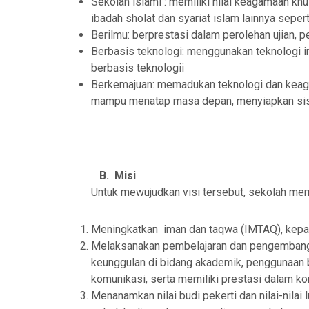
Sekolah islami : memiliki nilai keagamaan kh
ibadah sholat dan syariat islam lainnya seper
Berilmu: berprestasi dalam perolehan ujian, p
Berbasis teknologi: menggunakan teknologi i
berbasis teknologii
Berkemajuan: memadukan teknologi dan kea
mampu menatap masa depan, menyiapkan sis
B.
Misi
Untuk mewujudkan visi tersebut, sekolah memi
Meningkatkan iman dan taqwa (IMTAQ), kep
Melaksanakan pembelajaran dan pengembangan
keunggulan di bidang akademik, penggunaan b
komunikasi, serta memiliki prestasi dalam ko
Menanamkan nilai budi pekerti dan nilai-nila
Serah Terima Jabatan Wa