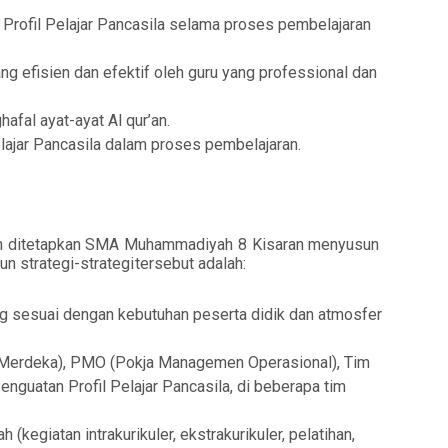
 Profil Pelajar Pancasila
selama
proses pembelajaran
g efisien dan efektif oleh guru yang professional dan
fal ayat-ayat Al qur’an.
lajar
P
ancasila dalam proses pembelajaran.
ah ditetapkan SMA Muhammadiyah 8 Kisaran
menyusun
un
strategi-strategi
tersebut
adalah:
g sesuai dengan kebutuhan peserta didik dan atmosfer
 Merdeka), PMO (Pokja Managemen Operasional),
Tim
Penguatan
Profil Pelajar Pancasila, di beberapa tim
 (kegiatan intrakurikuler,
ekstrakurikuler,
pelatihan,