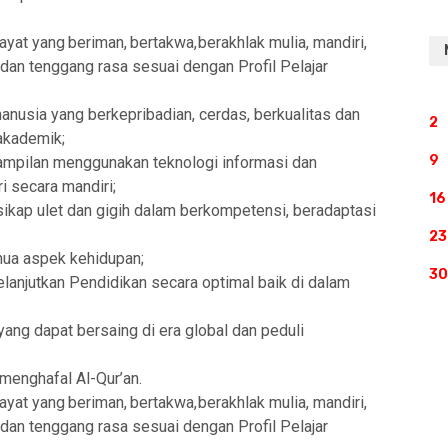
ayat
yang
beriman,
bertakwa,
berakhlak mulia, mandiri,
 dan
tenggang
rasa sesuai
dengan
Profil
Pelajar
nusia yang berkepribadian, cerdas, berkualitas dan
2
 akademik
;
9
rampilan
menggunakan
teknologi informasi dan
 secara mandiri
;
16
ikap ulet dan gigih dalam berkompetensi, beradaptasi
23
mua aspek kehidupan
;
30
elanjutkan
Pendidikan secara optimal baik di dalam
ang dapat bersaing di era global
dan peduli
menghafal Al-Qur’an.
ayat
yang
beriman,
bertakwa,
berakhlak mulia, mandiri,
 dan
tenggang
rasa sesuai
dengan
Profil
Pelajar