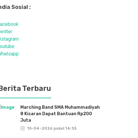
dia Sosial :
acebook
witter
nstagram
outube
hatsapp
Berita Terbaru
Marching Band SMA Muhammadiyah
SMA
8 Kisaran Dapat Bantuan Rp200
Akan
Juta
TA.
15-04-2026 pukul 14:33
1