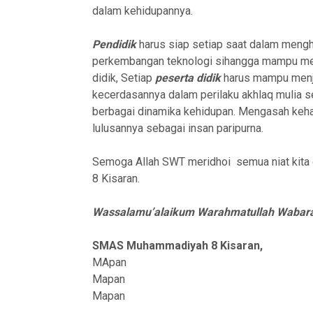
dalam kehidupannya.
Pendidik
harus siap setiap saat dalam meng
perkembangan teknologi sihangga mampu men
didik, Setiap
peserta didik
harus mampu menja
kecerdasannya dalam perilaku akhlaq mulia s
berbagai dinamika kehidupan. Mengasah keha
lulusannya sebagai insan paripurna.
Semoga Allah SWT meridhoi semua niat kit
8 Kisaran.
Wassalamu’alaikum Warahmatullah Wabar
Serah Terima Jabatan Wa
SMAS Muhammadiyah 8 Kisaran,
Sekolah SMAS Muhammad
MApan
Kisaran
Mapan
20-01-2025 pukul 16:32
Mapan