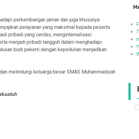
Me
hadapi perkembangan jaman dan juga khusunya
F
yajikan pelayanan yang maksimal kepada peserta
T
di pribadi yang cerdas, menginternalisasi
I
erta menjadi pribadi tangguh dalam menghadapi
Y
lusan budi pekerti dengan kepedulian menjadikan
W
a dan melindungi keluarga besar SMAS Muhammadiyah
akaatuh
kil Kepala
SMA Muhammadiyah 8 Kisaran
iyah 8
Kunjungan Edukasi ke UMSU
19-01-2025 pukul 21:11