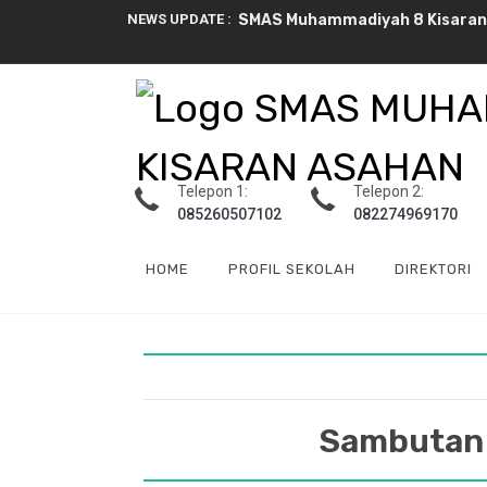
NEWS UPDATE :
SMAS Muhammadiyah 8 Kisaran Ak
Serah Terima Jabatan Wakil Ke
SMA Muhammadiyah 8 Kisaran Ku
Marching Band SMA Muhammadiy
Telepon 1:
Telepon 2:
085260507102
082274969170
HOME
PROFIL SEKOLAH
DIREKTORI
Sambutan 