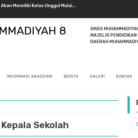
an Memiliki Kelas Unggul Mulai...
pala Sekolah SMAS Muhammadiyah ...
SMAS MUHAMMADIYAH
njungan Edukasi ke UMSU...
MAJELIS PENDIDIKAN
DAERAH MUHAMMADI
ah 8 Kisaran Dapat Bantuan Rp200...
INFORMASI AKADEMIK
BERITA
GALERI
KONTAK
Kepala Sekolah